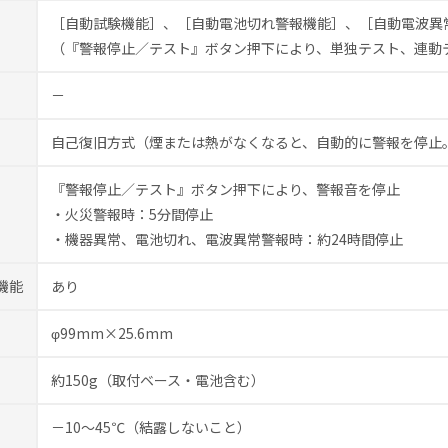
［自動試験機能］、［自動電池切れ警報機能］、［自動電波異
（『警報停止／テスト』ボタン押下により、単独テスト、連動
－
自己復旧方式
（煙または熱がなくなると、自動的に警報を停止
『警報停止／テスト』ボタン押下により、警報音を停止
・火災警報時：5分間停止
・機器異常、電池切れ、電波異常警報時：約24時間停止
機能
あり
φ99mm×25.6mm
約150g（取付ベース・電池含む）
－10～45℃（結露しないこと）