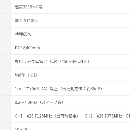
感第2019～8号
001-A14025
特種65℃
DC3V,400ｍＡ
専用リチウム電池（CR17450E-N-CN10）
約6年（※1）
1mにて70dB（A）以上（当社測定値：約85dB）
0.3～4.0kHz（スイープ音）
CH1：426.7125MHz（出荷時設定） CH2：426.7375MHz
C
10mW