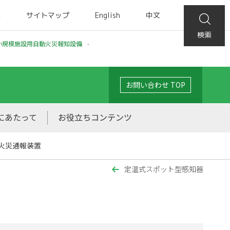
集
サイトマップ
English
中文
検索
小規模施設用自動火災報知設備
お問い合わせ TOP
にあたって
お役立ちコンテンツ
火災通報装置
定温式スポット型感知器