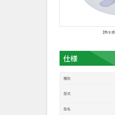
【熱を感知
仕様
種別
型式
型名