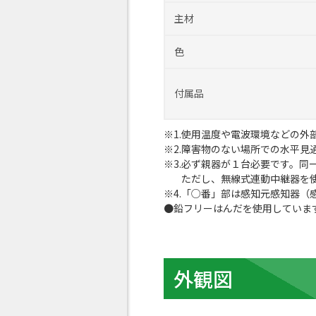
主材
色
付属品
使用温度や電波環境などの外
障害物のない場所での水平見
必ず親器が１台必要です。同
ただし、無線式連動中継器を
「○番」部は感知元感知器（
鉛フリーはんだを使用していま
外観図