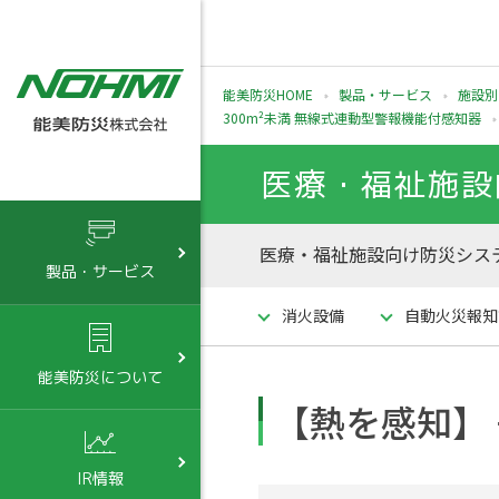
能美防災HOME
製品・サービス
施設別
300m²未満 無線式連動型警報機能付感知器
医療・福祉施設
医療・福祉施設向け防災システ
製品・サービス
消火設備
自動火災報知
能美防災について
【熱を感知】 子
IR情報