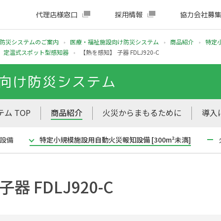
代理店様窓口
採用情報
協力会社募
防災システムのご案内
医療・福祉施設向け防災システム
商品紹介
特定
定温式スポット型感知器
【熱を感知】 子器 FDLJ920-C
向け防災システム
ム TOP
商品紹介
火災からまもるために
導入
設備
特定小規模施設用自動火災報知設備 [300m²未満]
器 FDLJ920-C