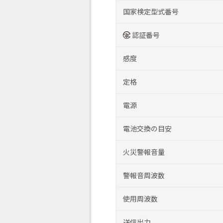
国家検定型式番号
認証番号
感度
定格
電源
電池交換の目安
火災警報音量
警報音周波数
使用周波数
送信出力