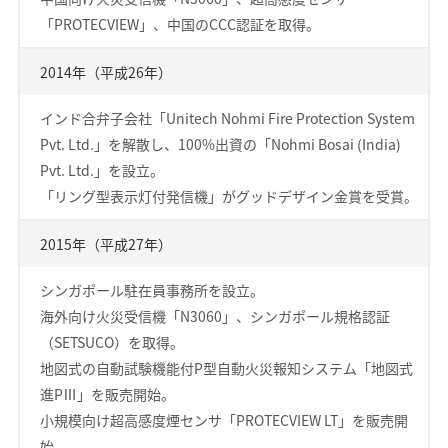
「PROTECVIEW」、中国のCCC認証を取得。
2014年（平成26年）
インド合弁子会社「Unitech Nohmi Fire Protection System
Pvt. Ltd.」を解散し、100%出資の「Nohmi Bosai (India)
Pvt. Ltd.」を設立。
「リング型表示灯付発信機」がグッドデザイン金賞を受賞。
2015年（平成27年）
シンガポール駐在員事務所を設立。
海外向け火災受信機「N3060」、シンガポール規格認証
（SETSUCO）を取得。
地図式の自動試験機能付P型自動火災報知システム「地図式
進PⅢ」を販売開始。
小規模向け超高感度煙センサ「PROTECVIEW LT」を販売開
始。