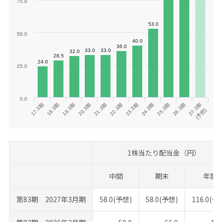
75.0
53.0
53.0
50.0
40.0
40.0
36.0
36.0
33.0
33.0
33.0
33.0
32.0
32.0
28.5
28.5
24.0
24.0
25.0
0.0
22.3期
25.3期
17.3期
20.3期
23.3期
26.3期
18.3期
21.3期
24.3期
27.3期
19.3期
(予想)
1株当たり配当金（円）
中間
期末
年間
第83期 2027年3月期
58.0(予想)
58.0(予想)
116.0(予