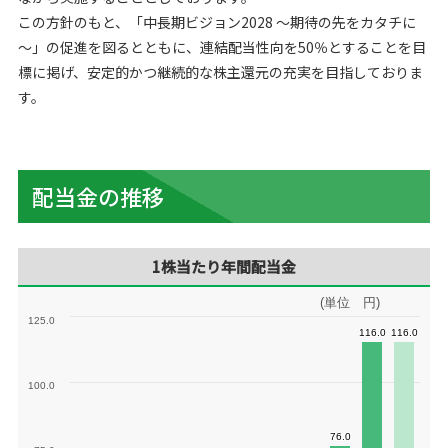
この方針のもと、「中長期ビジョン2028 ～期待の先をカタチに
～」の促進を図るとともに、連結配当性向を50％とすることを目
標に掲げ、安定的かつ継続的な株主還元の充実を目指しておりま
す。
配当金の推移
1株当たり年間配当金
(単位 円)
125.0
116.0
116.0
116.0
116.0
100.0
76.0
76.0