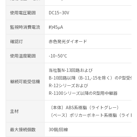
使用電圧範囲
DC15~30V
監視時消費電流
約45μA
確認灯
赤色発光ダイオード
使用温度範囲
-10~50℃
当社製N-13回路および
B-10回路以降（B-11,-15を除く）のP型受信
継続可能受信機
R-12シリーズおよび
R-1100シリーズ以降のR型用中継器
〔本体〕ABS系樹脂（ライトグレー）
主材
〔ベース〕ポリカーボネート系樹脂（ライト
最大接続個数
30個/回線