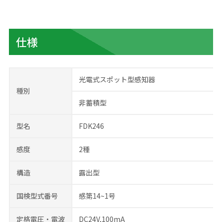
仕様
光電式スポット型感知器
種別
非蓄積型
型名
FDK246
感度
2種
構造
露出型
国検型式番号
感第14~1号
定格電圧・電波
DC24V,100mA