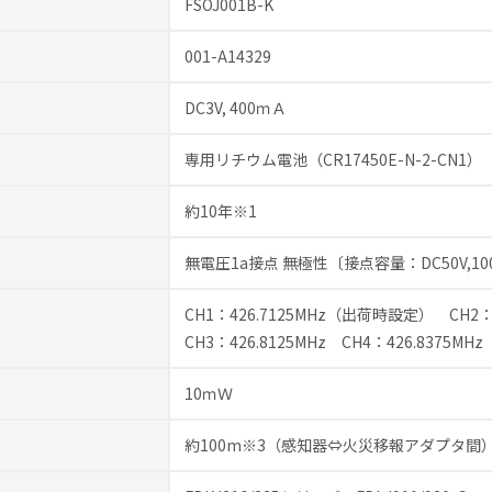
FSOJ001B-K
001-A14329
DC3V, 400ｍＡ
専用リチウム電池（CR17450E-N-2-CN1）
約10年※1
無電圧1a接点 無極性〔接点容量：DC50V,10
CH1：426.7125MHz（出荷時設定） CH2：4
CH3：426.8125MHz CH4：426.8375MHz
10ｍＷ
約100m※3（感知器⇔火災移報アダプタ間