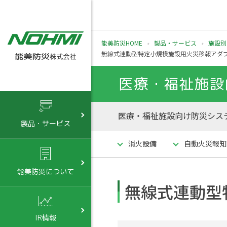
能美防災HOME
製品・サービス
施設別
無線式連動型特定小規模施設用火災移報アダ
医療・福祉施設
医療・福祉施設向け防災システ
製品・サービス
消火設備
自動火災報知
能美防災について
無線式連動型
IR情報