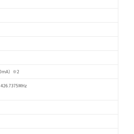
0mA〕※2
26.7375MHz
）