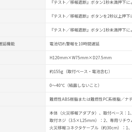
『テスト／移報遮断』ボタン1秒未満押下に
『テスト／移報遮断』ボタンを2秒以上押下
『テスト／移報遮断』ボタン1秒未満押下に
遅延機能
電池切れ警報を10時間遅延
H120mm×W75mm×D27.5mm
約155g（取付ベース・電池含む）
0～40℃（結露しないこと）
難燃性ABS樹脂または難燃性PC系樹脂／ナ
本体（火災移報アダプタ）、取付ベース：1
取付ネジ（3.5×L25mm）：2、専用リチウ
火災移報コネクタケーブル（約30cm）：1