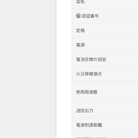
型名
認証番号
定格
電源
電池交換の目安
火災移報接点
使用周波数
送信出力
電波到達距離