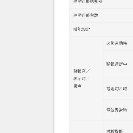
連動可能感知器
連動可能台数
機能設定
火災連動時
移報遮断中
警報音／
表示灯／
接点
電池切れ時
電波異常時
試験機能