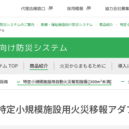
代理店様窓口
採用情報
協力会社募
防災システムのご案内
医療・福祉施設向け防災システム
商品紹介
特定
プタ
向け防災システム
ム TOP
商品紹介
火災からまもるために
導入
設備
特定小規模施設用自動火災報知設備 [300m²未満]
特定小規模施設用火災移報アダ