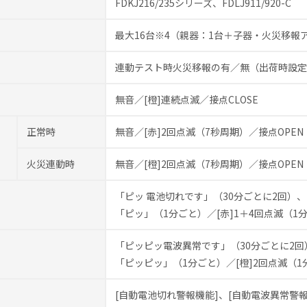
FDKJ216/235シリーズ、FDLJ911/920-C
最大16台※4（親器：1台＋子器・火災移報
連動テスト時火災移報の有／無（出荷時設定
無音／[橙]連続点滅／接点CLOSE
正常時
無音／[赤]2回点滅（7秒周期）／接点OPEN
火災連動時
無音／[橙]2回点滅（7秒周期）／接点OPEN
「ピッ 電池切れです」（30分ごとに2回）、
「ピッ」（1分ごと）／[赤]1＋4回点滅（1
「ピッピッ電波異常です」（30分ごとに2回
「ピッピッ」（1分ごと）／[橙]2回点滅（1
[自動電池切れ警報機能]、[自動電波異常警