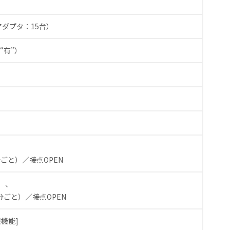
アダプタ：15台）
“有”）
分ごと）／接点OPEN
）、
分ごと）／接点OPEN
報機能]