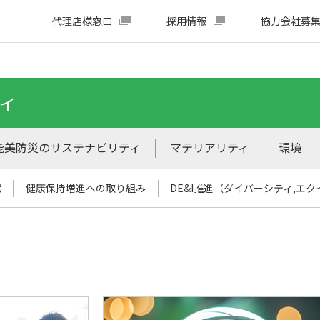
代理店様窓口
採用情報
協力会社募
ィ
能美防災のサステナビリティ
マテリアリティ
環境
献
健康保持増進への取り組み
DE&I推進（ダイバーシティ,エ