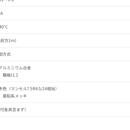
mA
40℃
（前方1m）
動方式
アルミニウム合金
鋼板t1.2
色（マンセル7.5R4.5/14相当）
］亜鉛系メッキ
取付金具含まず）