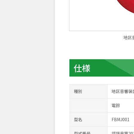
地区音
仕様
種別
地区音響装
電鈴
型名
FBMJ001
型式番号
認評音第20