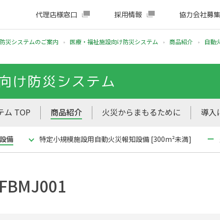
代理店様窓口
採用情報
協力会社募
防災システムのご案内
医療・福祉施設向け防災システム
商品紹介
自動
向け防災システム
ム TOP
商品紹介
火災からまもるために
導入
設備
特定小規模施設用自動火災報知設備 [300m²未満]
BMJ001