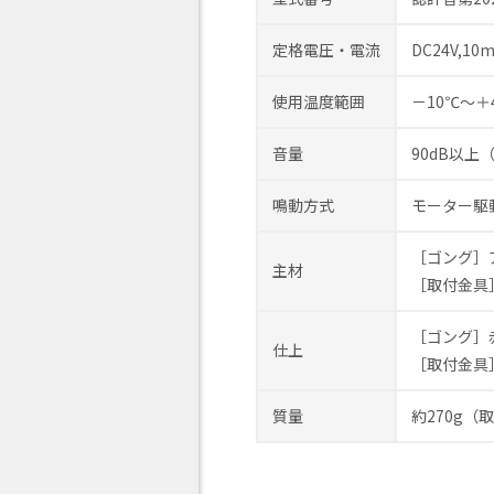
定格電圧・電流
DC24V,10
使用温度範囲
－10℃～＋
音量
90dB以上
鳴動方式
モーター駆
［ゴング］
主材
［取付金具］
［ゴング］赤
仕上
［取付金具
質量
約270g（