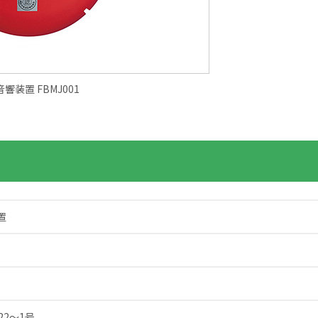
響装置 FBMJ001
置
22～1号