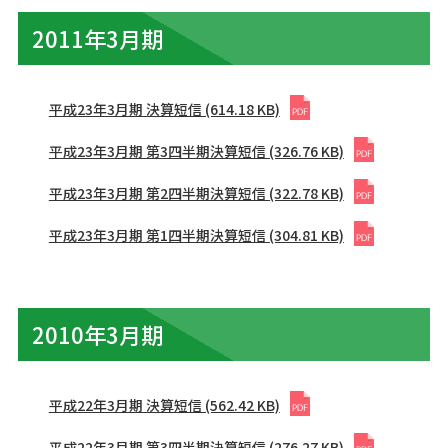
2011年3月期
平成23年3月期 決算短信 (614.18 KB)
平成23年3月期 第3四半期決算短信 (326.76 KB)
平成23年3月期 第2四半期決算短信 (322.78 KB)
平成23年3月期 第1四半期決算短信 (304.81 KB)
2010年3月期
平成22年3月期 決算短信 (562.42 KB)
平成22年3月期 第3四半期決算短信 (276.27 KB)