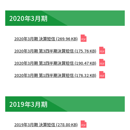
2020年3月期
2020年3月期 決算短信 (269.96 KB)
2020年3月期 第3四半期決算短信 (175.76 KB)
2020年3月期 第2四半期決算短信 (190.47 KB)
2020年3月期 第1四半期決算短信 (176.32 KB)
2019年3月期
2019年3月期 決算短信 (278.80 KB)