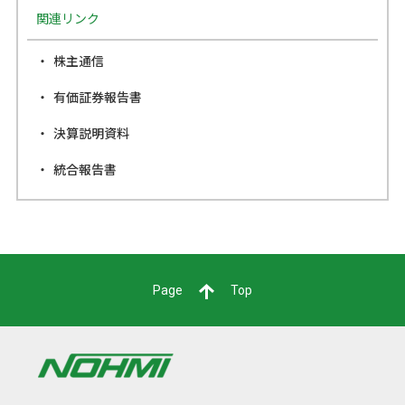
関連リンク
株主通信
有価証券報告書
決算説明資料
統合報告書
Page
Top