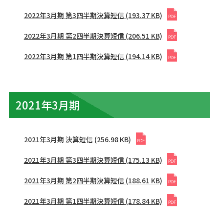
2022年3月期 第3四半期決算短信 (193.37 KB)
2022年3月期 第2四半期決算短信 (206.51 KB)
2022年3月期 第1四半期決算短信 (194.14 KB)
2021年3月期
2021年3月期 決算短信 (256.98 KB)
2021年3月期 第3四半期決算短信 (175.13 KB)
2021年3月期 第2四半期決算短信 (188.61 KB)
2021年3月期 第1四半期決算短信 (178.84 KB)