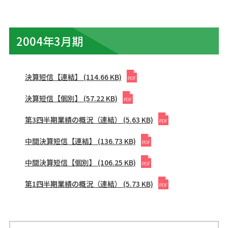
2004年3月期
決算短信【連結】 (114.66 KB)
決算短信【個別】 (57.22 KB)
第3四半期業績の概況（連結） (5.63 KB)
中間決算短信【連結】 (136.73 KB)
中間決算短信【個別】 (106.25 KB)
第1四半期業績の概況（連結） (5.73 KB)