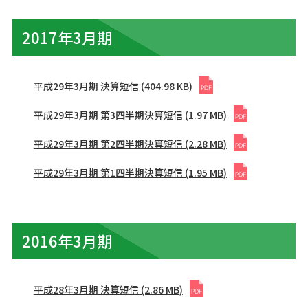
2017年3月期
平成29年3月期 決算短信 (404.98 KB)
平成29年3月期 第3四半期決算短信 (1.97 MB)
平成29年3月期 第2四半期決算短信 (2.28 MB)
平成29年3月期 第1四半期決算短信 (1.95 MB)
2016年3月期
平成28年3月期 決算短信 (2.86 MB)