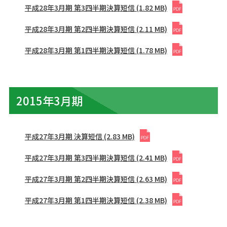
平成28年3月期 第3四半期決算短信 (1.82 MB)
平成28年3月期 第2四半期決算短信 (2.11 MB)
平成28年3月期 第1四半期決算短信 (1.78 MB)
2015年3月期
平成27年3月期 決算短信 (2.83 MB)
平成27年3月期 第3四半期決算短信 (2.41 MB)
平成27年3月期 第2四半期決算短信 (2.63 MB)
平成27年3月期 第1四半期決算短信 (2.38 MB)