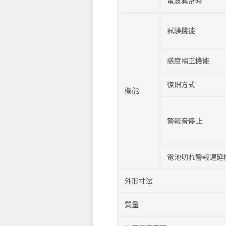
電波異常時
試験機能
感度補正機能
復旧方式
機能
警報音停止
電池切れ警報遅延
外形寸法
質量