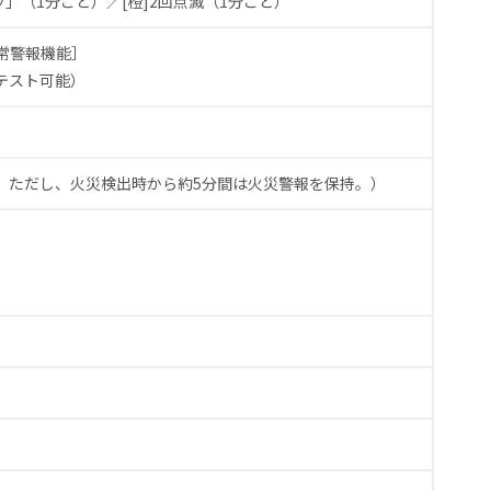
ッ」（1分ごと）／
[橙]2回点滅（1分ごと）
常警報機能］
テスト可能）
。
ただし、火災検出時から約5分間は火災警報を保持。）