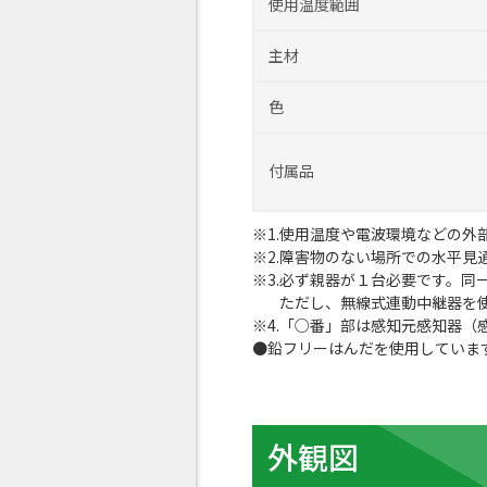
使用温度範囲
主材
色
付属品
使用温度や電波環境などの外
障害物のない場所での水平見
必ず親器が１台必要です。同
ただし、無線式連動中継器を
「○番」部は感知元感知器（
鉛フリーはんだを使用していま
外観図