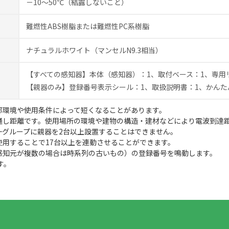
－10～50℃（結露しないこと）
難燃性ABS樹脂または難燃性PC系樹脂
ナチュラルホワイト（マンセルN9.3相当）
【すべての感知器】本体（感知器）：1、取付ベース：1、専用リチ
【親器のみ】登録番号表示シール：1、取扱説明書：1、かんた
部環境や使用条件によって短くなることがあります。
通し距離です。使用場所の環境や建物の構造・建材などにより電波到達
一グループに親器を2台以上設置することはできません。
使用することで17台以上を連動させることができます。
感知元が複数の場合は時系列の古いもの）の登録番号を鳴動します。
す。