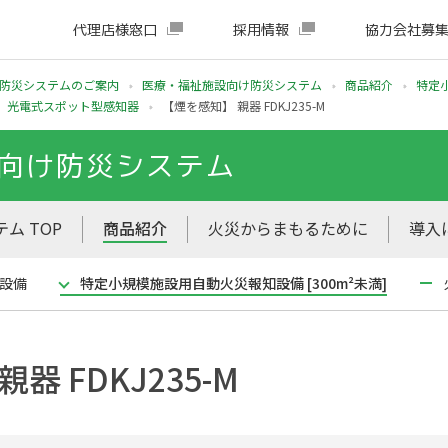
代理店様窓口
採用情報
協力会社募
防災システムのご案内
医療・福祉施設向け防災システム
商品紹介
特定
光電式スポット型感知器
【煙を感知】 親器 FDKJ235-M
向け防災システム
ム TOP
商品紹介
火災からまもるために
導入
設備
特定小規模施設用自動火災報知設備 [300m²未満]
器 FDKJ235-M