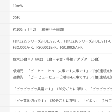
10mW
20秒
約100m（※2）（親器⇔子器間）
FDKJ235シリーズ/FDLJ920-C、FDKJ216シリーズ/FDLJ911-C
FSOJ001A-K、FSOJ001B-K、FSOJ002(A)-K
最大16台※3（親器：1台＋子器・移報アダプタ：15台）
感知元：「ピーヒューヒュー火事です火事です」／[赤]連続点
連動先：「ピー ヒューヒュー ○番※4火事です」／[橙]連続点
「ピッピッピッ異常です」（30分ごとに2回）、「ピッピッピ
「ピッ電池切れです」（30分ごとに2回）、「ピポッ」（1分