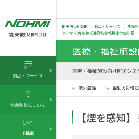
能美防災HOME
製品・サービス
施設別
300m²未満 無線式連動型警報機能付感知器
医療・福祉施設
医療・福祉施設向け防災システ
製品・サービス
消火設備
自動火災報知
能美防災について
【煙を感知】 親
IR情報