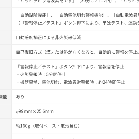
「ピッピッピッ電波異常です」（30分ごとに2回）、「ピッピ
［自動試験機能］、［自動電池切れ警報機能］、［自動電波異
（『警報停止／テスト』ボタン押下により、単独テスト、連動
自動感度補正による非火災報低減
自己復旧方式
（煙または熱がなくなると、自動的に警報を停止
『警報停止／テスト』ボタン押下により、警報音を停止
・火災警報時：5分間停止
・機器異常、電池切れ、電波異常警報時：約24時間停止
機能
あり
φ99mm×25.6mm
約160g（取付ベース・電池含む）