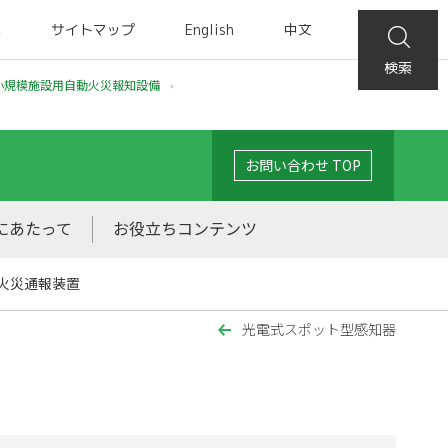
集
サイトマップ
English
中文
検索
小規模施設用自動火災報知設備
お問い合わせ TOP
にあたって
お役立ちコンテンツ
火災通報装置
光電式スポット型感知器