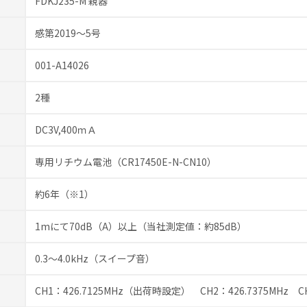
FDKJ235-M 親器
感第2019～5号
001-A14026
2種
DC3V,400ｍＡ
専用リチウム電池（CR17450E-N-CN10）
約6年（※1）
1mにて70dB（A）以上（当社測定値：約85dB）
0.3～4.0kHz（スイープ音）
CH1：426.7125MHz（出荷時設定） CH2：426.7375MHz
C