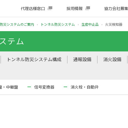
代理店様窓口
採用情報
協力会社募
防災システムのご案内
トンネル防災システム
生産中止品
火災検知器
ステム
トンネル防災システム構成
通報設備
消火設備
盤・中継盤
信号変換器
消火栓・自動弁