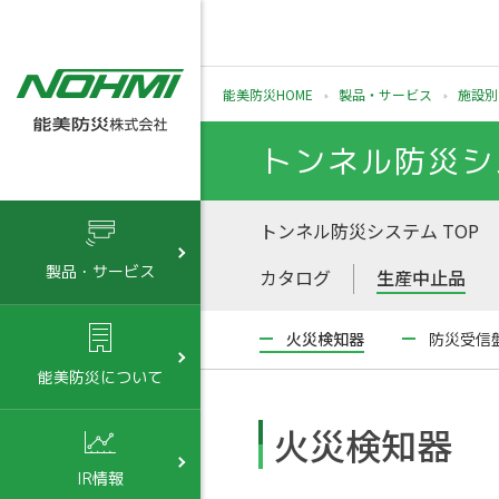
能美防災HOME
製品・サービス
施設別
トンネル防災シ
トンネル防災システム TOP
製品・サービス
カタログ
生産中止品
火災検知器
防災受信
能美防災について
火災検知器
IR情報