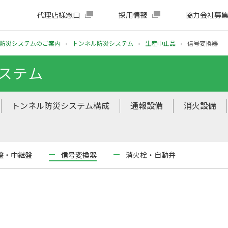
代理店様窓口
採用情報
協力会社募
防災システムのご案内
トンネル防災システム
生産中止品
信号変換器
ステム
トンネル防災システム構成
通報設備
消火設備
盤・中継盤
信号変換器
消火栓・自動弁