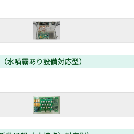
器（水噴霧あり設備対応型）