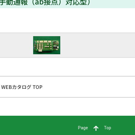
手動通報（ab接点）対応型）
WEBカタログ TOP
Page
Top