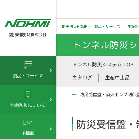
能美防災HOME
製品・サービス
施設別
トンネル防災シ
トンネル防災システム TOP
製品・サービス
カタログ
生産中止品
防災受信盤・消火ポンプ制御
能美防災について
防災受信盤・
IR情報