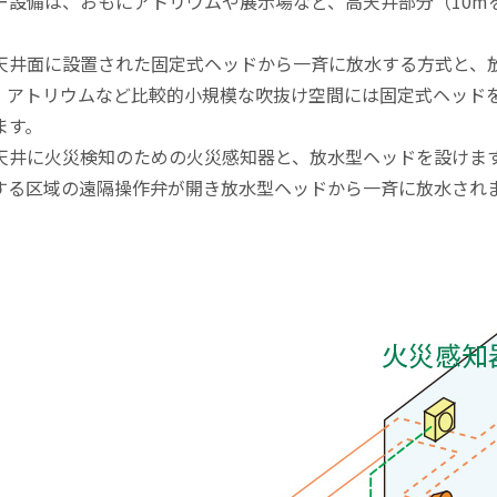
ー設備は、おもにアトリウムや展示場など、高天井部分（10m
天井面に設置された固定式ヘッドから一斉に放水する方式と、
、アトリウムなど比較的小規模な吹抜け空間には固定式ヘッド
ます。
天井に火災検知のための火災感知器と、放水型ヘッドを設けま
する区域の遠隔操作弁が開き放水型ヘッドから一斉に放水され