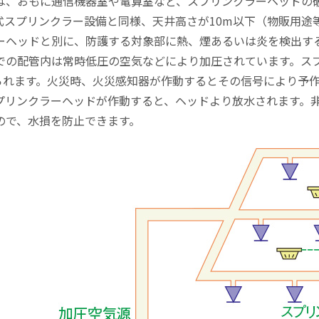
は、おもに通信機器室や電算室など、スプリンクラーヘッドの
式スプリンクラー設備と同様、天井高さが10m以下（物販用途
ーヘッドと別に、防護する対象部に熱、煙あるいは炎を検出す
での配管内は常時低圧の空気などにより加圧されています。スプ
いられます。火災時、火災感知器が作動するとその信号により予
プリンクラーヘッドが作動すると、ヘッドより放水されます。
ので、水損を防止できます。