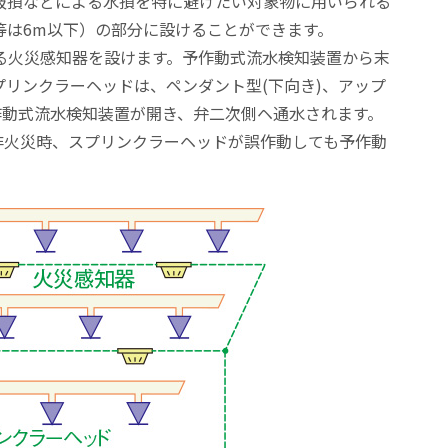
破損などによる水損を特に避けたい対象物に用いられる
等は6m以下）の部分に設けることができます。
る火災感知器を設けます。予作動式流水検知装置から末
リンクラーヘッドは、ペンダント型(下向き)、アップ
作動式流水検知装置が開き、弁二次側ヘ通水されます。
非火災時、スプリンクラーヘッドが誤作動しても予作動