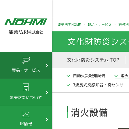
能美防災HOME
製品・サービス
施設別
文化財防災シス
文化財防災システム TOP
製品・サービス
自動火災報知設備
消火
3波長式炎感知器・炎センサ
能美防災について
消火設備
IR情報