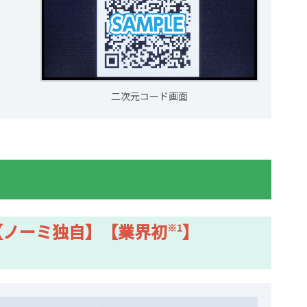
二次元コード画面
【ノーミ独自】【業界初
】
※1