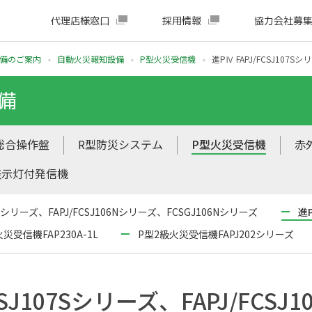
代理店様窓口
採用情報
協力会社募
備のご案内
自動火災報知設備
P型火災受信機
進PⅣ FAPJ/FCSJ107Sシ
備
総合操作盤
R型防災システム
P型火災受信機
赤
表示灯付発信機
7Nシリーズ、FAPJ/FCSJ106Nシリーズ、FCSGJ106Nシリーズ
進P
災受信機FAP230A-1L
P型2級火災受信機FAPJ202シリーズ
CSJ107Sシリーズ、FAPJ/FCSJ