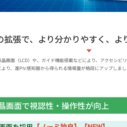
の拡張で、より分かりやすく、よ
晶画面（LCD）や、ガイド機能搭載などにより、アクセシビ
により、進PⅣ感知器から得られる情報量が格段にアップしまし
晶画面で視認性・操作性が向上
画面を採用
【ノーミ独自】【NEW】