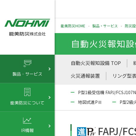
能美防災HOME
製品・サービス
防災設
自動火災報知設
自動火災報知設備 TOP
製品・サービス
火災通報装置
リング型
P型1級受信機 FAPJ/FCSJ10
地図式進PⅢ
P型2級火
能美防災について
FAPJ/F
IR情報