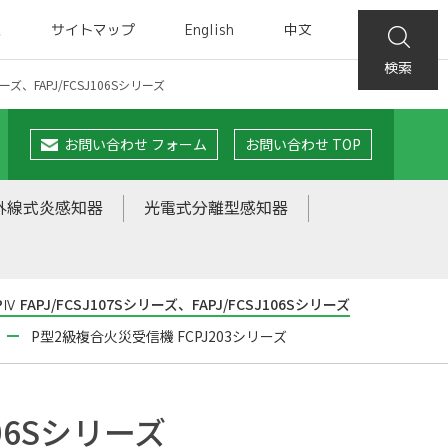
集
サイトマップ
English
中文
検索
リーズ、FAPJ/FCSJ106Sシリーズ
お問い合わせ フォーム
お問い合わせ TOP
外線式炎感知器
光電式分離型感知器
Ⅳ FAPJ/FCSJ107Sシリーズ、FAPJ/FCSJ106Sシリーズ
P型2級複合火災受信機 FCPJ203シリーズ
106Sシリーズ