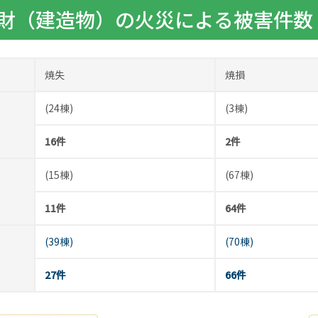
財（建造物）の火災による被害件数
焼失
焼損
(24棟)
(3棟)
16件
2件
(15棟)
(67棟)
11件
64件
(39棟)
(70棟)
27件
66件