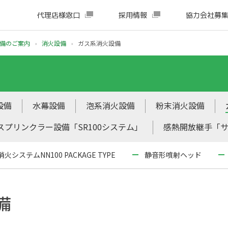
代理店様窓口
採用情報
協力会社募
備のご案内
消火設備
ガス系消火設備
設備
水幕設備
泡系消火設備
粉末消火設備
プリンクラー設備「SR100システム」
感熱開放継手「
消火システムNN100 PACKAGE TYPE
静音形噴射ヘッド
備