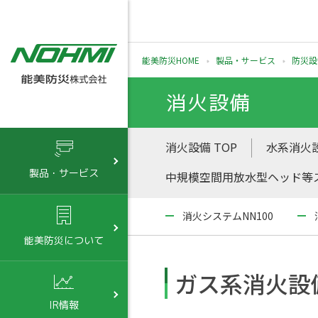
能美防災HOME
製品・サービス
防災設
消火設備
消火設備 TOP
水系消火
製品・サービス
中規模空間用放水型ヘッド等ス
消火システムNN100
能美防災について
ガス系消火設
IR情報