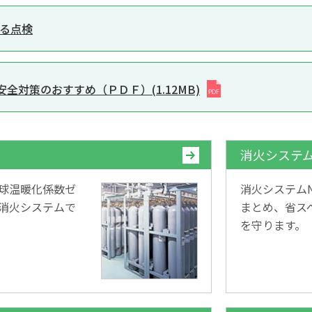
る点検
全対策のおすすめ（ＰＤＦ）(1.12MB)
消火システムNN
球温暖化係数ゼ
消火システムN
消火システムで
まとめ、省ス
を守ります。