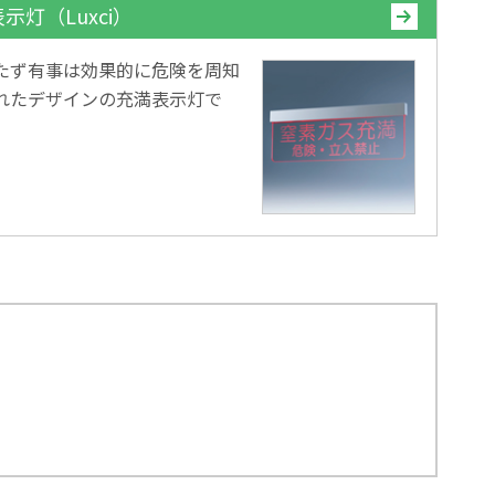
示灯（Luxci）
たず有事は効果的に危険を周知
れたデザインの充満表示灯で