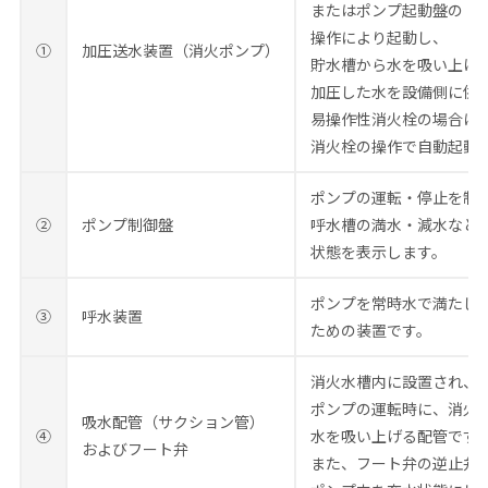
またはポンプ起動盤の
操作により起動し、
①
加圧送水装置（消火ポンプ）
貯水槽から水を吸い上げ
加圧した水を設備側に供
易操作性消火栓の場合は
消火栓の操作で自動起動
ポンプの運転・停止を制
②
ポンプ制御盤
呼水槽の満水・減水など
状態を表示します。
ポンプを常時水で満たし
③
呼水装置
ための装置です。
消火水槽内に設置され、
ポンプの運転時に、消火
吸水配管（サクション管）
④
水を吸い上げる配管です
およびフート弁
また、フート弁の逆止弁