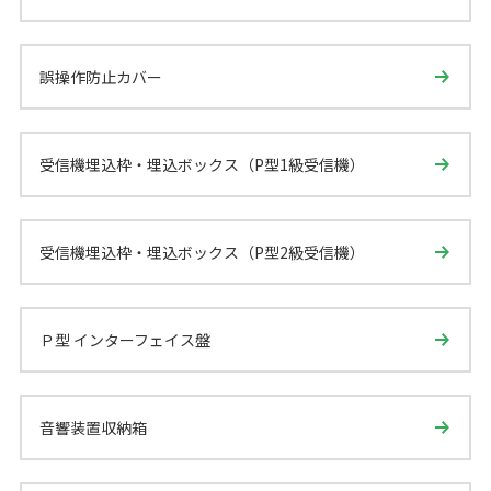
誤操作防止カバー
受信機埋込枠・埋込ボックス（P型1級受信機）
受信機埋込枠・埋込ボックス（P型2級受信機）
Ｐ型 インターフェイス盤
音響装置収納箱