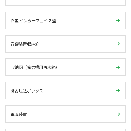
Ｐ型 インターフェイス盤
音響装置収納箱
収納函（発信機用防水箱）
機器埋込ボックス
電源装置