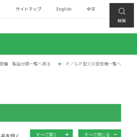
集
サイトマップ
English
中文
検索
設備 製品分類一覧へ戻る
Ｐ／ＧＰ型火災受信機一覧へ
止品を除く
すべて開く
すべて閉じる