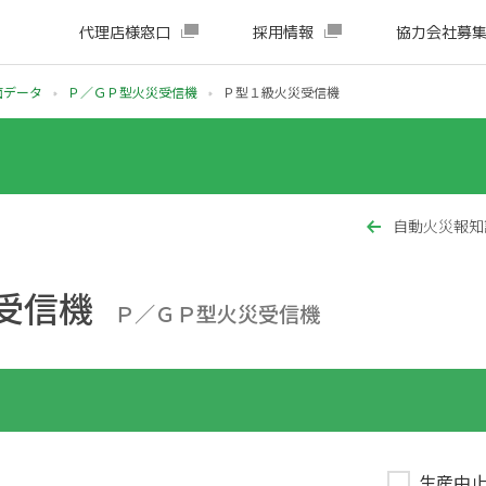
代理店様窓口
採用情報
協力会社募
面データ
Ｐ／ＧＰ型火災受信機
Ｐ型１級火災受信機
自動火災報知
受信機
Ｐ／ＧＰ型火災受信機
生産中