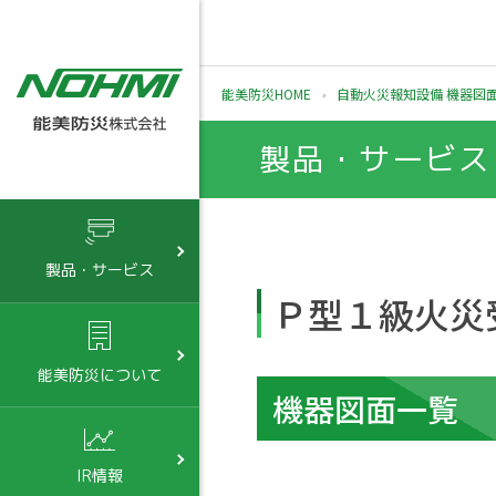
能美防災HOME
自動火災報知設備 機器図
製品・サービス
製品・サービス
Ｐ型１級火災
能美防災について
機器図面一覧
IR情報