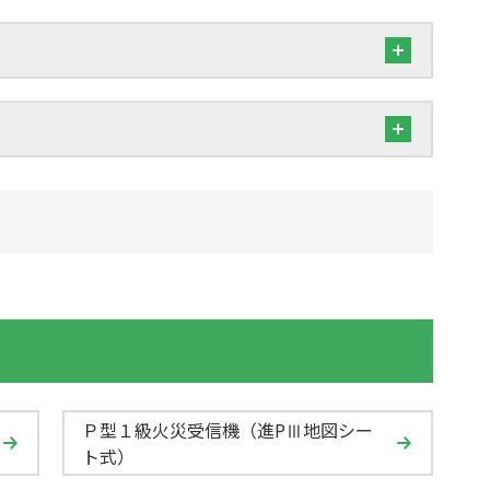
Ｐ型１級火災受信機（進PⅢ地図シー
ト式）