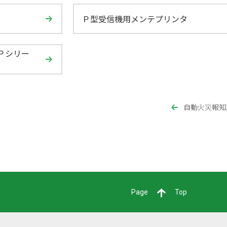
Ｐ型受信機用メンテプリンタ
Ｐシリー
自動火災報知
Page
Top