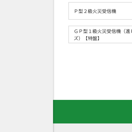
Ｐ型２級火災受信機
ＧＰ型１級火災受信機（進
ズ）【特盤】