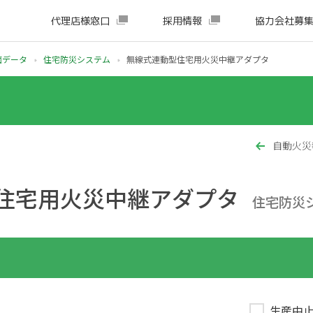
代理店様窓口
採用情報
協力会社募
面データ
住宅防災システム
無線式連動型住宅用火災中継アダプタ
自動火災
住宅用火災中継アダプタ
住宅防災
生産中