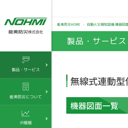
能美防災HOME
自動火災報知設備 機器図
製品・サービス
製品・サービス
無線式連動型
能美防災について
機器図面一覧
IR情報