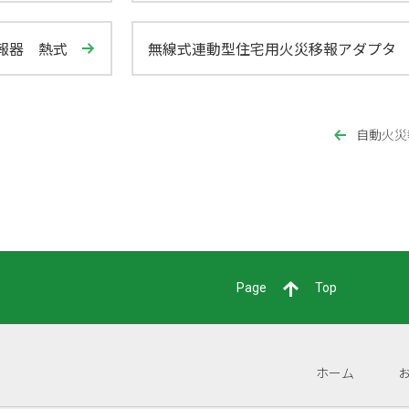
報器 熱式
無線式連動型住宅用火災移報アダプタ
自動火災
Page
Top
ホーム