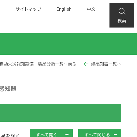
集
サイトマップ
English
中文
検索
自動火災報知設備 製品分類一覧へ戻る
熱感知器一覧へ
感知器
止品を除く
すべて開く
すべて閉じる