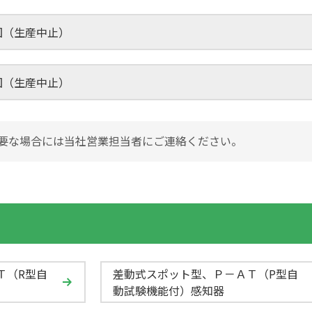
外観図（生産中止）
外観図（生産中止）
要な場合には当社営業担当者にご連絡ください。
Ｔ（R型自
差動式スポット型、Ｐ－ＡＴ（P型自
動試験機能付）感知器