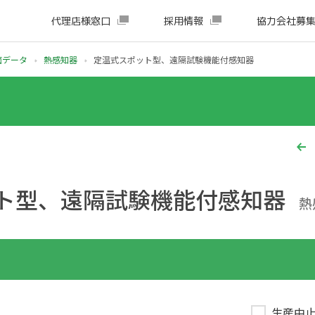
代理店様窓口
採用情報
協力会社募
面データ
熱感知器
定温式スポット型、遠隔試験機能付感知器
ト型、遠隔試験機能付感知器
熱
生産中