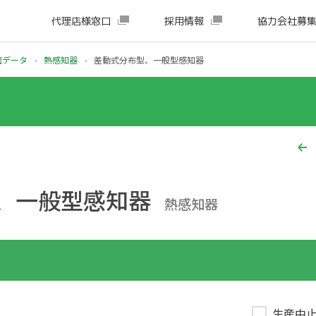
代理店様窓口
採用情報
協力会社募
面データ
熱感知器
差動式分布型、一般型感知器
、一般型感知器
熱感知器
生産中