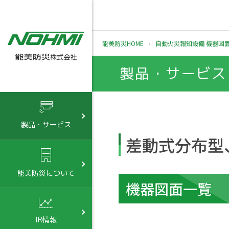
能美防災HOME
自動火災報知設備 機器図
製品・サービス
製品・サービス
差動式分布型
能美防災について
機器図面一覧
IR情報