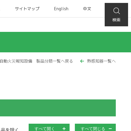
集
サイトマップ
English
中文
検索
自動火災報知設備 製品分類一覧へ戻る
熱感知器一覧へ
止品を除く
すべて開く
すべて閉じる