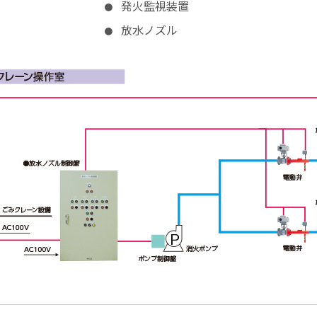
発火監視装置
放水ノズル