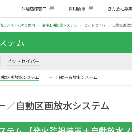
代理店様窓口
採用情報
協力会社募
防災システムのご案内
清掃工場防災システム
ピットセイバー／自動区画放
ステム
ピットセイバー
自動区画放水システム
自動一斉放水システム
ー／自動区画放水システム
ステム 【発火監視装置＋自動放水