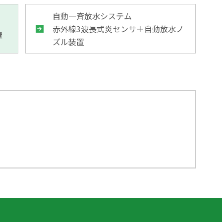
自動一斉放水システム
赤外線3波長式炎センサ＋自動放水ノ
置
ズル装置