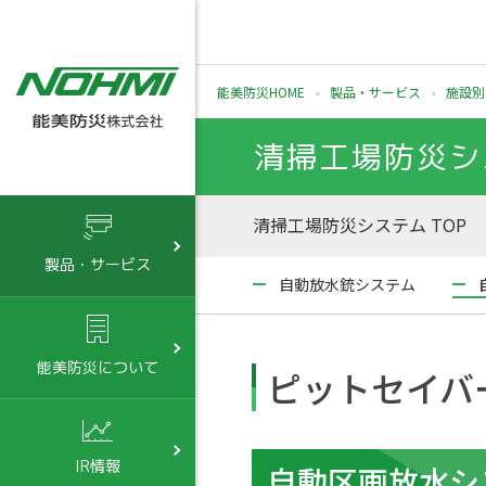
能美防災HOME
製品・サービス
施設別
清掃工場防災シ
清掃工場防災システム TOP
製品・サービス
自動放水銃システム
能美防災について
ピットセイバ
IR情報
自動区画放水シ