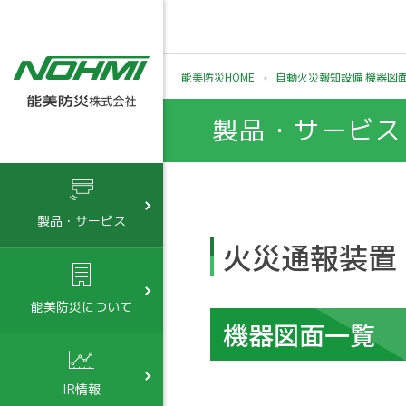
能美防災HOME
自動火災報知設備 機器図
製品・サービス
製品・サービス
火災通報装置
能美防災について
機器図面一覧
IR情報