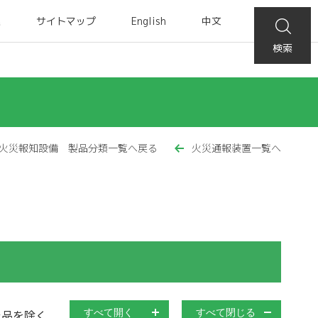
集
サイトマップ
English
中文
検索
火災報知設備 製品分類一覧へ戻る
火災通報装置一覧へ
止品を除く
すべて開く
すべて閉じる