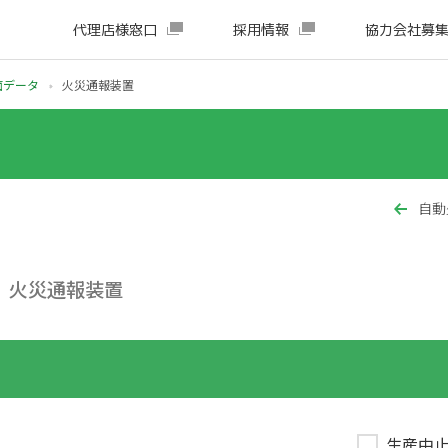
代理店様窓口
採用情報
協力会社募
面データ
火災通報装置
自動
火災通報装置
生産中