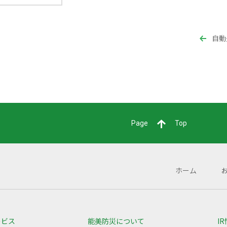
自動
Page
Top
ホーム
ービス
能美防災について
I