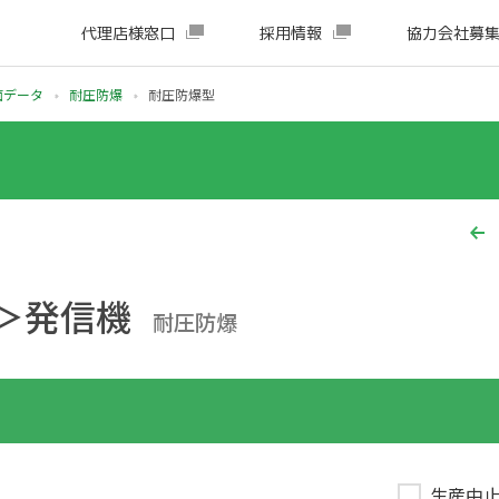
代理店様窓口
採用情報
協力会社募
面データ
耐圧防爆
耐圧防爆型
＞発信機
耐圧防爆
生産中