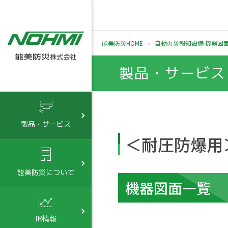
能美防災HOME
自動火災報知設備 機器図
製品・サービス
製品・サービス
＜耐圧防爆用
能美防災について
機器図面一覧
IR情報