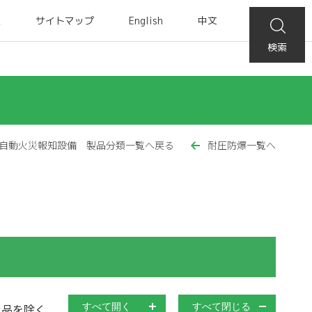
集
サイトマップ
English
中文
検索
自動火災報知設備 製品分類一覧へ戻る
耐圧防爆一覧へ
止品を除く
すべて開く
すべて閉じる