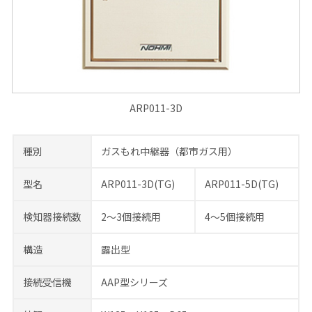
ARP011-3D
種別
ガスもれ中継器（都市ガス用）
型名
ARP011-3D(TG)
ARP011-5D(TG)
検知器接続数
2～3個接続用
4～5個接続用
構造
露出型
接続受信機
AAP型シリーズ