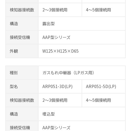
検知器接続数
2～3個接続用
4～5個接続用
構造
露出型
接続受信機
AAP型シリーズ
外観
W125×H125×D65
種別
ガスもれ中継器（LPガス用）
型名
ARP051-3D(LP)
ARP051-5D(LP)
検知器接続数
2～3個接続用
4～5個接続用
構造
埋込型
接続受信機
AAP型シリーズ