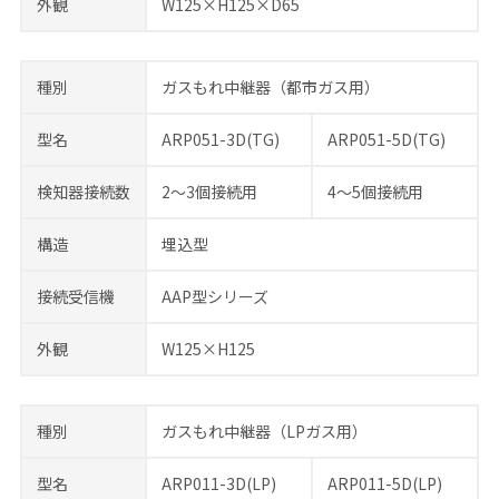
外観
W125×H125×D65
種別
ガスもれ中継器（都市ガス用）
型名
ARP051-3D(TG)
ARP051-5D(TG)
検知器接続数
2～3個接続用
4～5個接続用
構造
埋込型
接続受信機
AAP型シリーズ
外観
W125×H125
種別
ガスもれ中継器（LPガス用）
型名
ARP011-3D(LP)
ARP011-5D(LP)