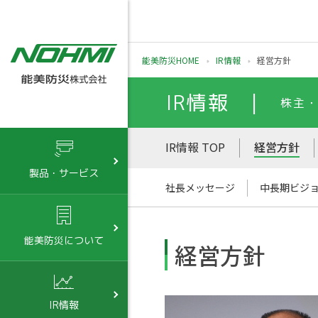
能美防災HOME
IR情報
経営方針
IR情報 |
株主
IR情報 TOP
経営方針
製品・サービス
社長メッセージ
中長期ビジ
能美防災について
経営方針
IR情報