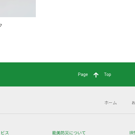
ク
Page
Top
ホーム
ービス
能美防災について
I