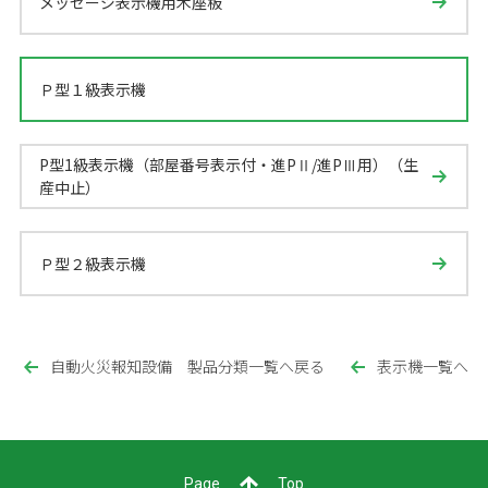
メッセージ表示機用木座板
Ｐ型１級表示機
P型1級表示機（部屋番号表示付・進PⅡ/進PⅢ用）（生
産中止）
Ｐ型２級表示機
自動火災報知設備 製品分類一覧へ戻る
表示機一覧へ
Page
Top