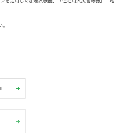
ーンを活用した加煙試験器」「住宅用火災警報器」「地
い。