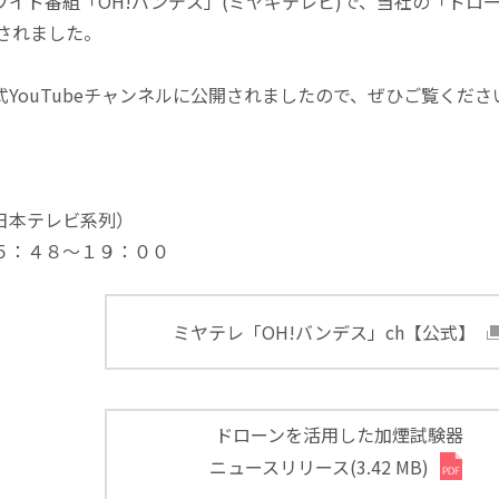
イド番組「OH!バンデス」(ミヤギテレビ)で、当社の「ドロ
されました。
YouTubeチャンネルに公開されましたので、ぜひご覧くださ
日本テレビ系列）
５：４８～１９：００
ミヤテレ「OH!バンデス」ch【公式】
ドローンを活用した加煙試験器
ニュースリリース(3.42 MB)