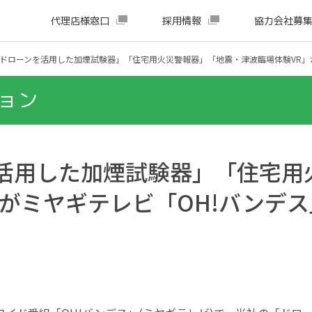
代理店様窓口
採用情報
協力会社募
ドローンを活用した加煙試験器」「住宅用火災警報器」「地震・津波臨場体験VR」
ョン
活用した加煙試験器」「住宅用
」がミヤギテレビ「OH!バンデ